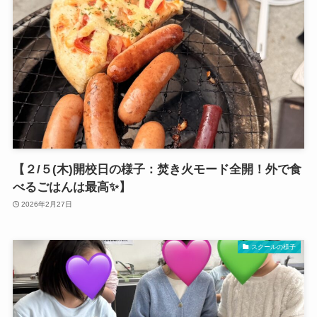
【２/５(木)開校日の様子：焚き火モード全開！外で食
べるごはんは最高✨】
2026年2月27日
スクールの様子