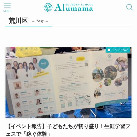
MENU
荒川区
– tag –
イベント後記
【イベント報告】子どもたちが切り盛り！生涯学習フ
ェスで「稼ぐ体験」