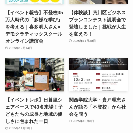
【イベント報告】不登校35
【体験談】荒川区ビジネス
万人時代の「多様な学び」
プランコンテスト説明会で
を考える｜喜多明人さん×
登壇しました｜挑戦が人生
デモクラティックスクール
を変える！
オンライン講演会
2025年11月30日
2025年12月14日
【イベントレポ】日暮里シ
関西学院大学・貴戸理恵さ
ェアベースで43名来場！子
んが語る「不登校」から社
どもたちの成長と地域の優
会を問う
しさに包まれた一日
2025年10月8日
2025年11月30日