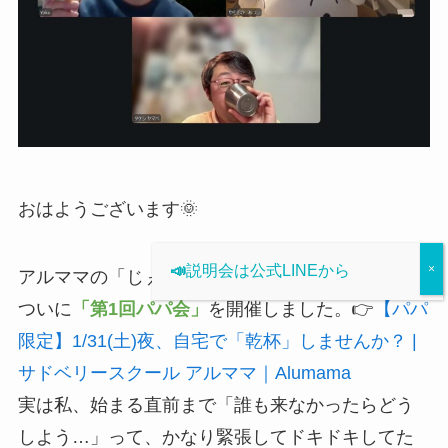
おはようございます🌞
📣
説明会は公式LINEから
アルママの「じぇい」です！
ついに
「第1回パパ会」
を開催しました。👉
【パパ
限定】1/31(土)夜、自宅で「乾杯」しませんか？ |
サドベリースクール アルママ｜Alumama
実は私、始まる直前まで「誰も来なかったらどう
しよう…」って、かなり緊張してドキドキしてた