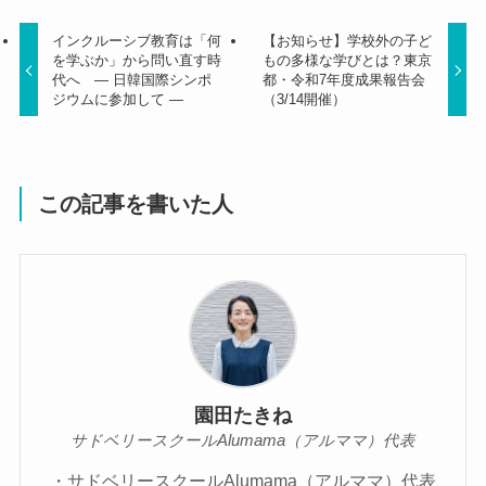
インクルーシブ教育は「何
【お知らせ】学校外の子ど
を学ぶか」から問い直す時
もの多様な学びとは？東京
代へ ― 日韓国際シンポ
都・令和7年度成果報告会
ジウムに参加して ―
（3/14開催）
この記事を書いた人
園田たきね
サドベリースクールAlumama（アルママ）代表
・サドベリースクールAlumama（アルママ）代表