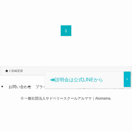
1
長嶋芙蓉
📣
説明会は公式LINEから
お問い合わせ
プライバシーポリシー
特定商取引法に基づく表記
©
一般社団法人サドベリースクールアルママ｜Alumama.